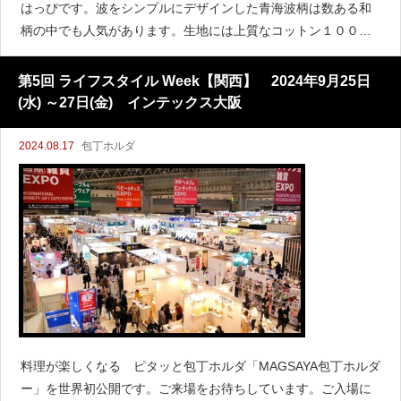
はっぴです。波をシンプルにデザインした青海波柄は数ある和
柄の中でも人気があります。生地には上質なコットン１００％
素材を使用。染色方法は、生地に馴染むナチュラルな仕上がり
が魅力の反応染です。はっぴ（青海波＋桜柄）青・黒、コット
第5回 ライフスタイル Week【関西】 2024年9月25日
ン（綿）100％、
(水) ～27日(金) インテックス大阪
2024.08.17
包丁ホルダ
料理が楽しくなる ピタッと包丁ホルダ「MAGSAYA包丁ホルダ
ー」を世界初公開です。ご来場をお待ちしています。ご入場に