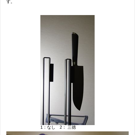
す。
1：なし 2： 三徳