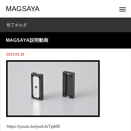
MAGSAYA
包丁ホルダ
MAGSAYA説明動画
2023.03.18
https://youtu.be/jushJsTjqME